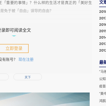
文
正「重要的事情」？什么样的生活才是真正的「美好生
其是免于被「自由」误导的自由？
201
201
201
登录即可阅读全文
「实干」，比「空谈」后果更严重，在这方面，历史与现
201
201
如，我们这个民族的日常生活在「实践是检验真理的唯一
201
P是硬道理」与「闷声发大财」中被房价所劫持、被污染
立即登录
201
都被这个「一切坚固的东西都烟消云散了」之后「不知如
没有账号？
现在注册
最
的时代给深度地蒙圈、折叠和软埋了，认知错乱，心理冷
，左右互搏，上下交困，身心在「丧」化，绝望在循环，
"马
天下
公知
，夜有人疑似把「复辟」化装为「复兴」……所以，我们
疫苗
「灵魂深处闹自我革命」、「在自己身上克
是，除非能够
“美
走得进承诺了伟大梦想的「新时代」。
鸿鹄