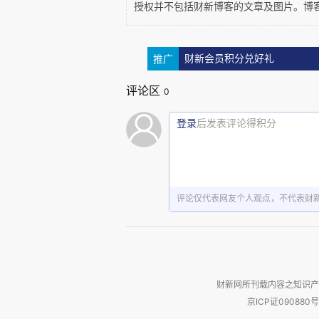
授权并不包括财新博客的文章及图片。博
「受国之垢，是谓社稷主；受国不祥
推广
财新会员积分兑好礼
历史并未终结也不会终结，「终结」
评论区
0
义」
，当前「文明冲突」与「多元爆
登录
后发表评论得积分
以来错把「之一」当作「唯一」的西方中心主义(
为深层的根源则是西方自古希腊柏拉
其自我神化的绝对主义理性观。但是，
或者说中国就会自动「取而代之」，
评论仅代表网友个人观点，不代表财
之」的位置和机会。那么，我们「这
人们常说，有什么样的政府就有什么
财新网所刊载内容之知识产
京ICP证090880号
府，当这对儿在形式上二律背反的命题在现