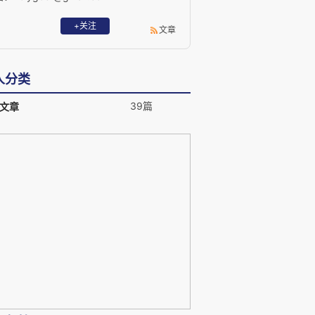
+关注
文章
人分类
39篇
文章