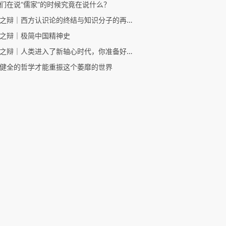
们在说“儒家”的时候究竟在说什么？
未来之辩｜西方认识论的终结与知识分子的再起航
之辩｜极简中国精神史
未来之辩｜人类进入了新轴心时代，你准备好了吗
健全的哲学才能重振这个萎靡的世界