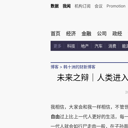
数据
我闻
机构订阅
会议
Promotion
首页
经济
金融
公司
政经
更多
科技
地产
汽车
消费
能
博客
>
韩十洲的财新博客
未来之辩｜人类进
2
我相信，大家会和我一样相信，不管
自由
过上比上一代人更好的生活，每
一代人就会如行尸走肉一般，在子孙