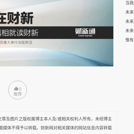
当我
的迷失与远见的丧失，进一步来讲则是根源于由哲学的
未来
想的贫困」。正如哲学家怀特海所说「最抽象的东西是解
经不再是我们愿不愿和要不要的问题，而是一个我们已然
惟有
须建构什么样的「新理论」以超越「旧理论」的问题。
公
观，单边全球化也就是西方化(英美化)的全球同此凉热
陷入了儒家文化观念的自家(-自私)主义公地悲剧
西
，那
0
推荐
我(-自恋)主义虚无深渊
全球性的「公德」
，也就是一种
得不承认，晚清以来的中国社会的确是问题最严重的，
及图片之版权属博主本人及/或相关权利人所有，未经博主
学步」结果却是「失了故步」，想「中(伦理)西(逻辑)
平面媒体不得予以转载。财新网对相关媒体的网站信息内容转载
弊」。