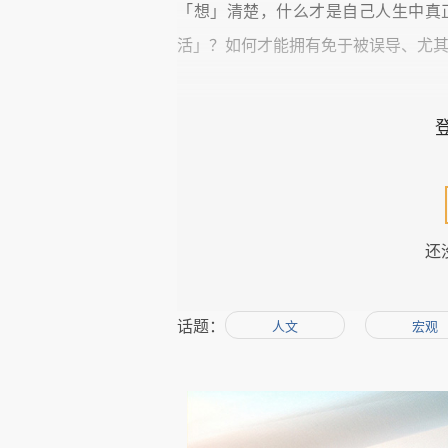
「想」清楚，什么才是自己人生中真
活」？如何才能拥有免于被误导、尤
因为，我们都知道，盲目乃至野蛮的
实一再地给了我们「血的教训」，例
标准」之后「摸着石头过河」的「GD
所损害、被腐败所绑架，我们每个人
还
何是好」的离心化、分裂化和平行化
漠，精神空虚，言行恣意，进退失据
话题：
人文
宏观
有人疑似把「复兴」搞成了「复辟」
每个人都在盼望一个「新时代」，但
服这个(旧)时代」
，否则，没有人能够