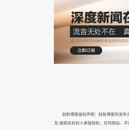
盲目或野蛮，在本质上来说，是方向
「已死」与理论的僵化所导致的「思
理论已
决现实问题最有力的武器」，
生活于一个理论化的世界而现如今必
允地说，这并非是中国独有的特色景
也。
中国人
从社会心理的角度而言，如果说
方人则是陷入了(新)自由主义观念的自
(公共性)沦丧和文明危机
，但我们又不
财新博客版权声明：财新博客所发布文章
「盲人骑瞎马，夜半临深池」，想「邯郸
及/或相关权利人单独授权，任何网站、
合璧」结果却是「中(特权)西(资本)合