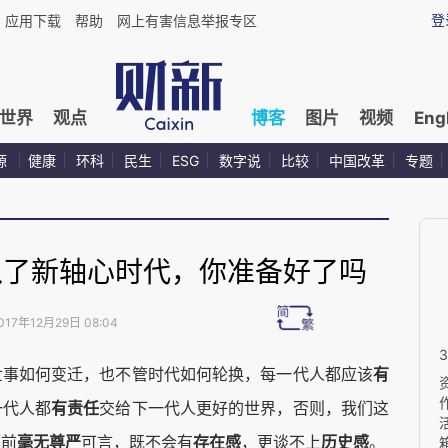
登
应用下载
帮助
网上有害信息举报专区
世界
观点
博客
图片
视频
Eng
源
健康
环科
民生
ESG
数字说
比较
中国改革
专题
入了新轴心时代，你准备好了吗
017年12月29日 08:04
有
世事如何变迁，也不管时代如何轮换，每一代人都应该
有责任
一代人都
交给下一代人更好的世界，否则，我们这
毫无尊严
存在感
历史感
面前
可言，既不会有
，更谈不上
。
箱