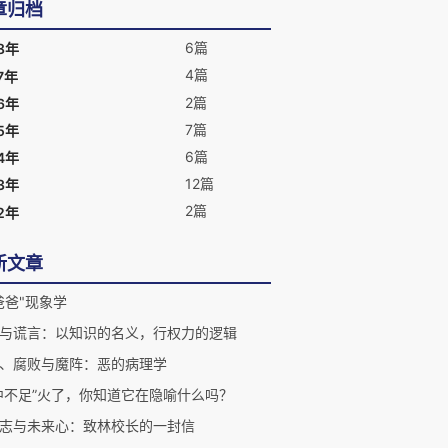
章归档
6篇
8年
4篇
7年
2篇
6年
7篇
5年
6篇
4年
12篇
3年
2篇
2年
新文章
爸爸"现象学
与谎言：以知识的名义，行权力的逻辑
、腐败与魔阵：恶的病理学
中不足”火了，你知道它在隐喻什么吗？
志与未来心：致林校长的一封信