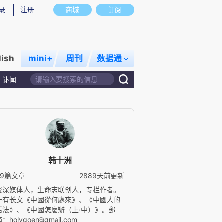
录
注册
商城
订阅
lish
mini+
周刊
数据通
讣闻
韩十洲
39篇文章
2889天前更新
资深媒体人，生命志联创人，专栏作者。
作有长文《中國從何處來》、《中國人的
活法》、《中國怎麼辦（上·中）》。郵
：holygoer@gmail.com