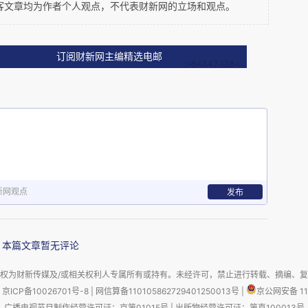
客文章均为作者个人观点，不代表财新网的立场和观点。
，是为天下王」，这个问题重重与危机十伏的世界表明，
订阅财新网主编精选电邮
的只是「历史终结论」，「终结」的只是「西方中心主
裂」的全球化危机恰恰正是根源于至少是自欧洲启蒙运动
Westernism)或灯塔主义(Beaconism)，不过，更
图哲学「两个世界」理念以降的「二元对立」的认识论及
这并不意味着(部分被西方同化部分被西方压抑的)东方
而只能是说，这的确是空出了一个「有德(主体性)者居
新网观点
发布
届人民」当如何处之呢？
本篇文章暂无评论
样的人民，也有人说，有什么样的人民就有什么样的政
权为财新传媒及/或相关权利人专属所有或持有。未经许可，禁止进行转载、摘编、
京ICP备10026701号-8
|
网信算备110105862729401250013号
|
京公网安备 11
实生活中都能得到有效辩护(justified)的时候，我们
广播电视节目制作经营许可证：京第01015号
|
出版物经营许可证：第直100013号